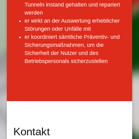
Tunneln instand gehalten und repariert
werden
er wirkt an der Auswertung erheblicher
Störungen oder Unfälle mit
er koordiniert sämtliche Präventiv- und
Sicherungsmaßnahmen, um die
Sicherheit der Nutzer und des
Betriebspersonals sicherzustellen
Kontakt