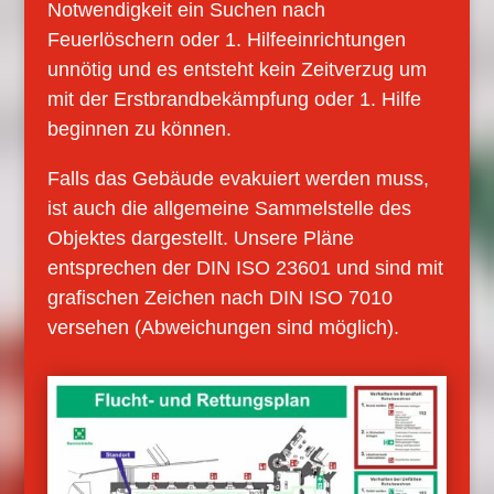
Notwendigkeit ein Suchen nach
Feuerlöschern oder 1. Hilfeeinrichtungen
unnötig und es entsteht kein Zeitverzug um
mit der Erstbrandbekämpfung oder 1. Hilfe
beginnen zu können.
Falls das Gebäude evakuiert werden muss,
ist auch die allgemeine Sammelstelle des
Objektes dargestellt. Unsere Pläne
entsprechen der DIN ISO 23601 und sind mit
grafischen Zeichen nach DIN ISO 7010
versehen (Abweichungen sind möglich).