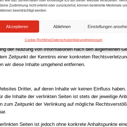
en wie das Surfverhalten oder eindeutige IDs auf dieser Website verarbeiten. Wen
deine Zustimmung nicht erteilst oder zurückziehst, können bestimmte Merkmale un
ktionen beeinträchtigt werden.
s.1 TMG für eigene Inhalte auf diesen Seiten nach den allg
Akzeptieren
Ablehnen
Einstellungen anseh
jedoch nicht verpflichtet, übermittelte oder gespeicherte f
rechtswidrige Tätigkeit hinweisen.
Cookie-Richtlinie
Datenschutzerklärung
Impressum
ung der Nutzung von Informationen nach den allgemeinen Ge
 dem Zeitpunkt der Kenntnis einer konkreten Rechtsverletzu
 wir diese Inhalte umgehend entfernen.
bsites Dritter, auf deren Inhalte wir keinen Einfluss haben
ie Inhalte der verlinkten Seiten ist stets der jeweilige Anb
den zum Zeitpunkt der Verlinkung auf mögliche Rechtsverstöß
ar.
verlinkten Seiten ist jedoch ohne konkrete Anhaltspunkte ein