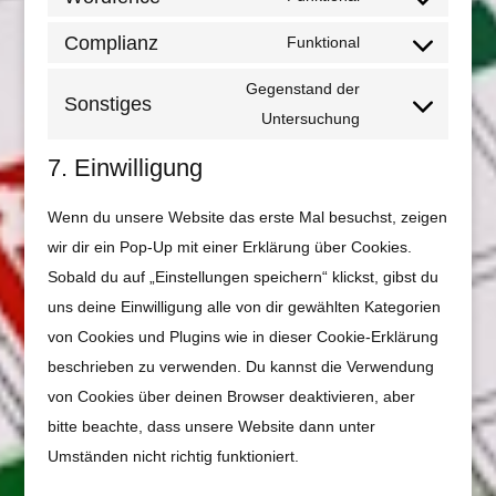
Consent
analytics
service
to
Complianz
Funktional
wordpress
Consent
service
to
Gegenstand der
wordfence
Sonstiges
service
Consent
Untersuchung
complianz
to
7. Einwilligung
service
sonstiges
Wenn du unsere Website das erste Mal besuchst, zeigen
wir dir ein Pop-Up mit einer Erklärung über Cookies.
Sobald du auf „Einstellungen speichern“ klickst, gibst du
uns deine Einwilligung alle von dir gewählten Kategorien
von Cookies und Plugins wie in dieser Cookie-Erklärung
beschrieben zu verwenden. Du kannst die Verwendung
von Cookies über deinen Browser deaktivieren, aber
bitte beachte, dass unsere Website dann unter
Umständen nicht richtig funktioniert.